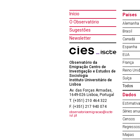
Início
Países
O Observatório
Alemanha
Sugestões
Brasil
Newsletter
Canadá
Espanha
EUA
Observatório da
França
Emigração Centro de
Reino Uni
Investigação e Estudos de
Sociologia
Suíça
Instituto Universitário de
Lisboa
Todos
Av. das Forças Armadas,
Dados
1649-026 Lisboa, Portugal
T. (+351) 210 464 322
Estimativa
F. (+351) 217 940 074
Séries anu
observatorioemigracao@iscte-
iul.pt
Censos
Regressos 
Mapas