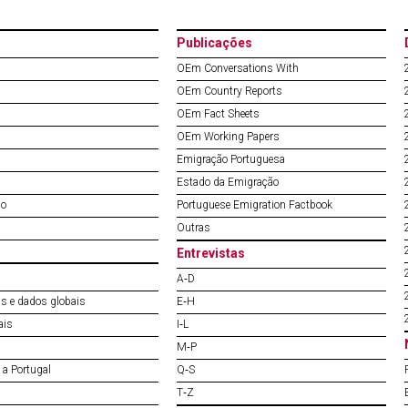
Publicações
OEm Conversations With
OEm Country Reports
OEm Fact Sheets
OEm Working Papers
Emigração Portuguesa
Estado da Emigração
do
Portuguese Emigration Factbook
Outras
Entrevistas
A‐D
s e dados globais
E‐H
ais
I‐L
M‐P
a Portugal
Q‐S
T‐Z