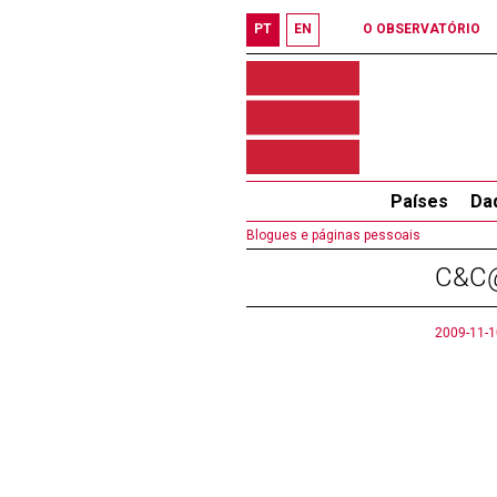
PT
EN
O OBSERVATÓRIO
Países
Da
Blogues e páginas pessoais
C&C@
2009-11-1