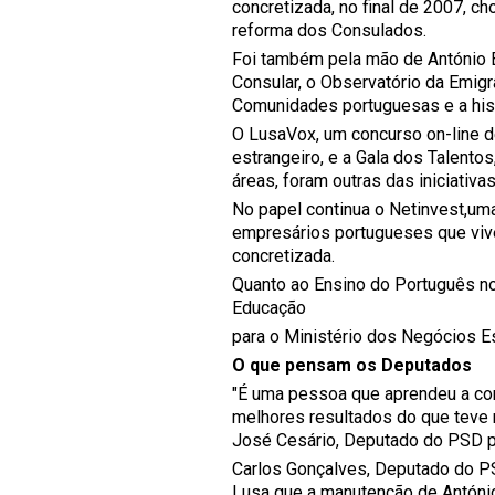
concretizada, no final de 2007, c
reforma dos Consulados.
Foi também pela mão de António B
Consular, o Observatório da Emigr
Comunidades portuguesas e a hist
O LusaVox, um concurso on-line d
estrangeiro, e a Gala dos Talent
áreas, foram outras das iniciativa
No papel continua o Netinvest,uma
empresários portugueses que viv
concretizada.
Quanto ao Ensino do Português no
Educação
para o Ministério dos Negócios E
O que pensam os Deputados
"É uma pessoa que aprendeu a co
melhores resultados do que teve 
José Cesário, Deputado do PSD po
Carlos Gonçalves, Deputado do PS
Lusa que a manutenção de Antóni