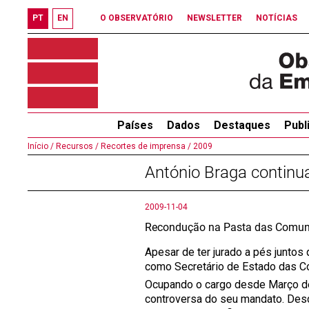
PT
EN
O OBSERVATÓRIO
NEWSLETTER
NOTÍCIAS
Países
Dados
Destaques
Publ
Início /
Recursos /
Recortes de imprensa /
2009
António Braga continua
2009-11-04
Recondução na Pasta das Comun
Apesar de ter jurado a pés juntos
como Secretário de Estado das 
Ocupando o cargo desde Março de 
controversa do seu mandato. Des