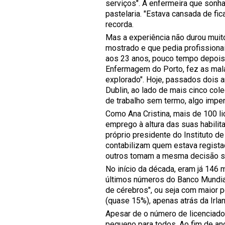
serviços". A enfermeira que sonh
pastelaria. "Estava cansada de fic
recorda.
Mas a experiência não durou muit
mostrado e que pedia profissionai
aos 23 anos, pouco tempo depois 
Enfermagem do Porto, fez as mala
explorado". Hoje, passados dois 
Dublin, ao lado de mais cinco co
de trabalho sem termo, algo impen
Como Ana Cristina, mais de 100 
emprego à altura das suas habilit
próprio presidente do Instituto d
contabilizam quem estava regista
outros tomam a mesma decisão s
No início da década, eram já 146
últimos números do Banco Mundial.
de cérebros", ou seja com maior p
(quase 15%), apenas atrás da Irla
Apesar de o número de licenciado
pequeno para todos. Ao fim de a