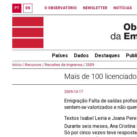
PT
EN
O OBSERVATÓRIO
NEWSLETTER
NOTÍCIAS
Países
Dados
Destaques
Publ
Início /
Recursos /
Recortes de imprensa /
2009
Mais de 100 licenciad
2009-10-17
Emigração Falta de saídas profiss
sentem-se valorizados e não quer
Textos Isabel Leiria e Joana Pere
Durante seis meses, Ana Cristina 
Só por cinco vezes teve respos