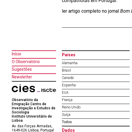
compatriotas em Portugal.
ler artigo completo no jornal
Bom D
Início
Países
O Observatório
Alemanha
Sugestões
Brasil
Newsletter
Canadá
Espanha
EUA
Observatório da
França
Emigração Centro de
Reino Unido
Investigação e Estudos de
Sociologia
Suíça
Instituto Universitário de
Lisboa
Todos
Av. das Forças Armadas,
Dados
1649-026 Lisboa, Portugal