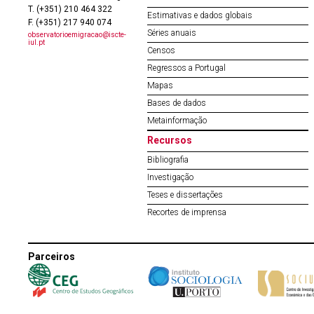
T. (+351) 210 464 322
Estimativas e dados globais
F. (+351) 217 940 074
Séries anuais
observatorioemigracao@iscte-
iul.pt
Censos
Regressos a Portugal
Mapas
Bases de dados
Metainformação
Recursos
Bibliografia
Investigação
Teses e dissertações
Recortes de imprensa
Parceiros