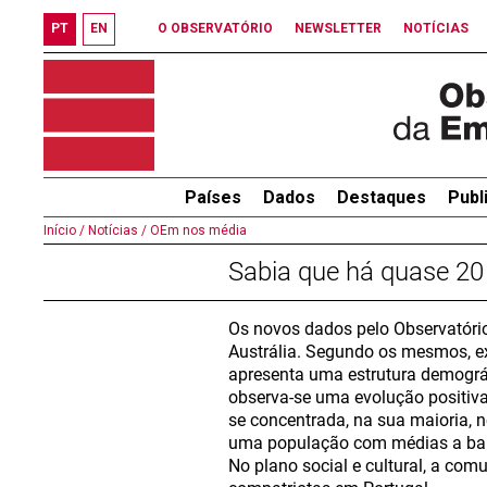
PT
EN
O OBSERVATÓRIO
NEWSLETTER
NOTÍCIAS
Países
Dados
Destaques
Publ
Início /
Notícias /
OEm nos média
Sabia que há quase 20 
Os novos dados pelo Observatór
Austrália. Segundo os mesmos, e
apresenta uma estrutura demográf
observa-se uma evolução positiva 
se concentrada, na sua maioria, 
uma população com médias a baix
No plano social e cultural, a co