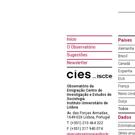
Início
Países
O Observatório
Alemanha
Sugestões
Brasil
Newsletter
Canadá
Espanha
EUA
Observatório da
França
Emigração Centro de
Reino Uni
Investigação e Estudos de
Sociologia
Suíça
Instituto Universitário de
Lisboa
Todos
Av. das Forças Armadas,
Dados
1649-026 Lisboa, Portugal
T. (+351) 210 464 322
Estimativa
F. (+351) 217 940 074
Séries anu
observatorioemigracao@iscte-