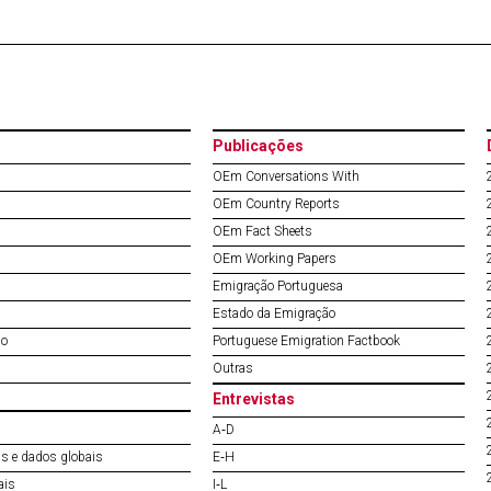
Publicações
OEm Conversations With
OEm Country Reports
OEm Fact Sheets
OEm Working Papers
Emigração Portuguesa
Estado da Emigração
do
Portuguese Emigration Factbook
Outras
Entrevistas
A‐D
s e dados globais
E‐H
ais
I‐L