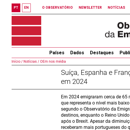
PT
EN
O OBSERVATÓRIO
NEWSLETTER
NOTÍCIAS
Países
Dados
Destaques
Publ
Início /
Notícias /
OEm nos média
Suíça, Espanha e Franç
em 2024
Em 2024 emigraram cerca de 65 mi
que representa o nível mais baix
segundo o Observatório da Emigr
destinos, enquanto o Reino Unido 
após o Brexit. Apesar da diminuiç
receberam mais portugueses do q