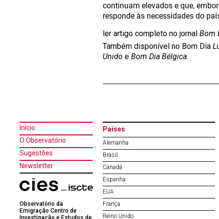
continuam elevados e que, embora 
responde às necessidades do paí
ler artigo completo no jornal
Bom D
Também disponível no Bom Dia
L
Unido
e
Bom Dia Bélgica.
Início
Países
O Observatório
Alemanha
Sugestões
Brasil
Newsletter
Canadá
Espanha
EUA
Observatório da
França
Emigração Centro de
Reino Unido
Investigação e Estudos de