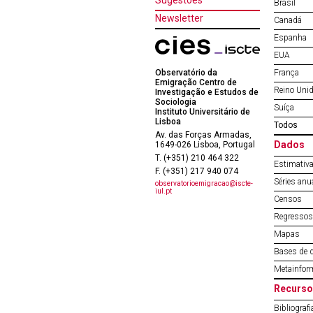
Sugestões
Brasil
Newsletter
Canadá
Espanha
EUA
Observatório da
França
Emigração Centro de
Reino Uni
Investigação e Estudos de
Sociologia
Suíça
Instituto Universitário de
Lisboa
Todos
Av. das Forças Armadas,
Dados
1649-026 Lisboa, Portugal
T. (+351) 210 464 322
Estimativa
F. (+351) 217 940 074
Séries anu
observatorioemigracao@iscte-
iul.pt
Censos
Regressos 
Mapas
Bases de 
Metainfor
Recurso
Bibliografi