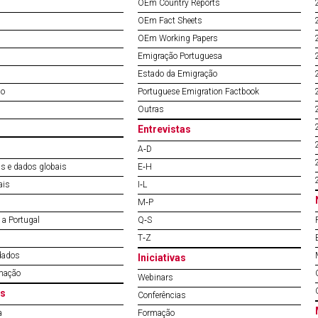
OEm Country Reports
OEm Fact Sheets
OEm Working Papers
Emigração Portuguesa
Estado da Emigração
do
Portuguese Emigration Factbook
Outras
Entrevistas
A‐D
s e dados globais
E‐H
ais
I‐L
M‐P
a Portugal
Q‐S
T‐Z
dados
Iniciativas
mação
Webinars
s
Conferências
a
Formação