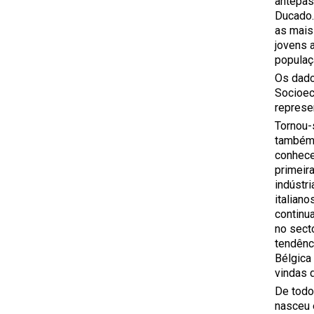
antepas
Ducado.
as mais
jovens a
populaçã
Os dado
Socioec
represe
Tornou-
também 
conhece
primeir
indústr
italiano
continu
no sect
tendênci
Bélgica
vindas d
De todo
nasceu 