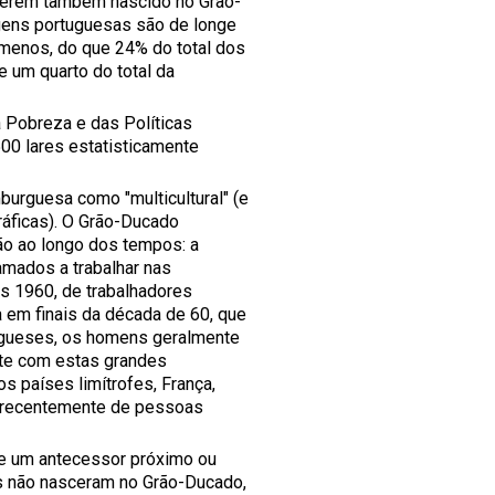
 terem também nascido no Grão-
igens portuguesas são de longe
 menos, do que 24% do total dos
e um quarto do total da
 Pobreza e das Políticas
0 lares estatisticamente
urguesa como "multicultural" (e
ráficas). O Grão-Ducado
ão ao longo dos tempos: a
amados a trabalhar nas
os 1960, de trabalhadores
ada em finais da década de 60, que
tugueses, os homens geralmente
nte com estas grandes
os países limítrofes, França,
is recentemente de pessoas
ve um antecessor próximo ou
es não nasceram no Grão-Ducado,