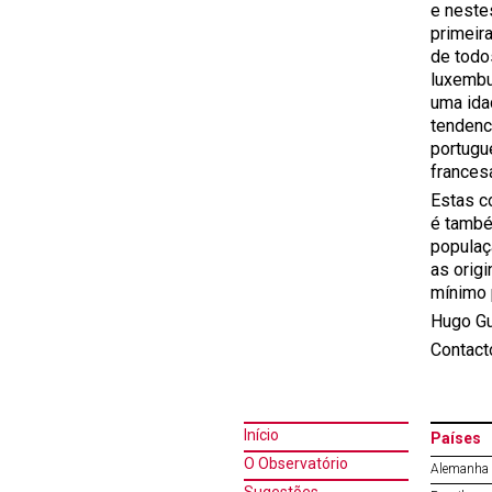
e neste
primeir
de todo
luxembu
uma ida
tendenc
portugu
frances
Estas c
é també
populaç
as orig
mínimo 
Hugo G
Contact
Início
Países
O Observatório
Alemanha