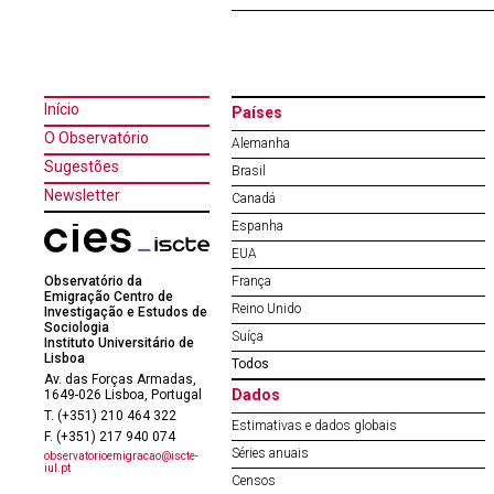
Início
Países
O Observatório
Alemanha
Sugestões
Brasil
Newsletter
Canadá
Espanha
EUA
Observatório da
França
Emigração Centro de
Reino Unido
Investigação e Estudos de
Sociologia
Suíça
Instituto Universitário de
Lisboa
Todos
Av. das Forças Armadas,
Dados
1649-026 Lisboa, Portugal
T. (+351) 210 464 322
Estimativas e dados globais
F. (+351) 217 940 074
Séries anuais
observatorioemigracao@iscte-
iul.pt
Censos