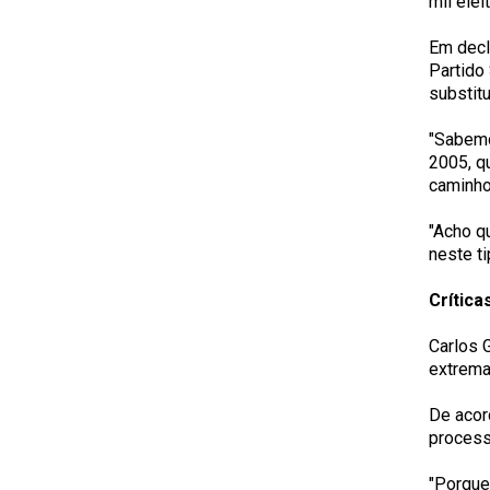
mil elei
Em decla
Partido
substitu
"Sabemo
2005, q
caminho
"Acho q
neste t
Crítica
Carlos 
extrema
De acor
process
"Porque