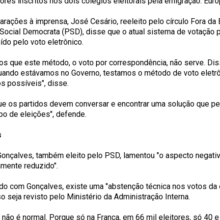
tores inscritos nos dois colégios eleitorais pela emigração: Eur
rações à imprensa, José Cesário, reeleito pelo círculo Fora da E
 Social Democrata (PSD), disse que o atual sistema de votação 
ído pelo voto eletrônico.
s que este método, o voto por correspondência, não serve. Di
uando estávamos no Governo, testamos o método de voto eletr
s possíveis", disse.
ue os partidos devem conversar e encontrar uma solução que pe
ipo de eleições", defende.
s
Gonçalves, também eleito pelo PSD, lamentou "o aspecto negativ
mente reduzido".
do com Gonçalves, existe uma "abstenção técnica nos votos da 
o seja revisto pelo Ministério da Administração Interna.
 não é normal. Porque só na França, em 66 mil eleitores, só 40 