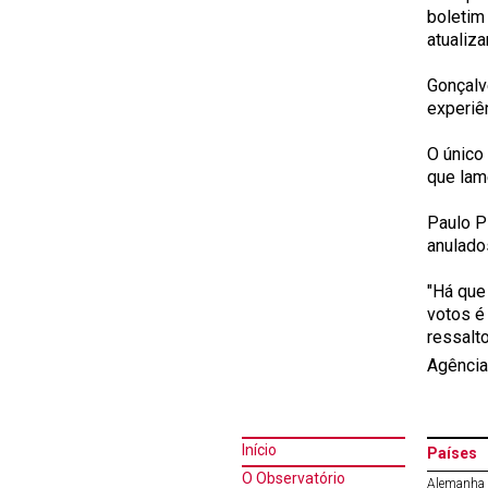
boletim
atualiz
Gonçalv
experiê
O único 
que lam
Paulo P
anulado
"Há que
votos é
ressalto
Agência
Início
Países
O Observatório
Alemanha