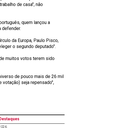
rabalho de casa", não
português, quem lançou a
a defender.
círculo da Europa, Paulo Pisco,
 eleger o segundo deputado".
de muitos votos terem sido
niverso de pouco mais de 26 mil
e votação) seja repensado",
Destaques
2026