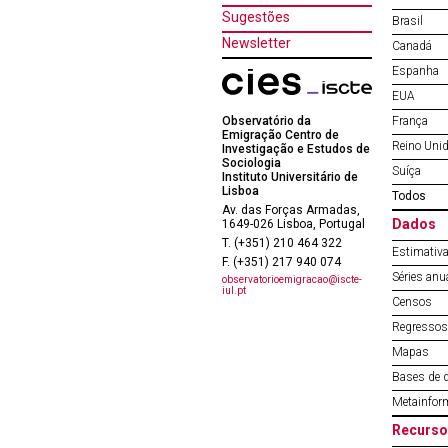
Sugestões
Brasil
Newsletter
Canadá
Espanha
EUA
Observatório da
França
Emigração Centro de
Reino Uni
Investigação e Estudos de
Sociologia
Suíça
Instituto Universitário de
Lisboa
Todos
Av. das Forças Armadas,
Dados
1649-026 Lisboa, Portugal
T. (+351) 210 464 322
Estimativa
F. (+351) 217 940 074
Séries anu
observatorioemigracao@iscte-
iul.pt
Censos
Regressos 
Mapas
Bases de 
Metainfor
Recurso