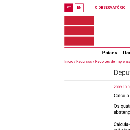
PT
EN
O OBSERVATÓRIO
Países
Da
Início /
Recursos /
Recortes de imprensa
Deput
2009-10-0
Calcula
Os quat
abstenç
Calcula