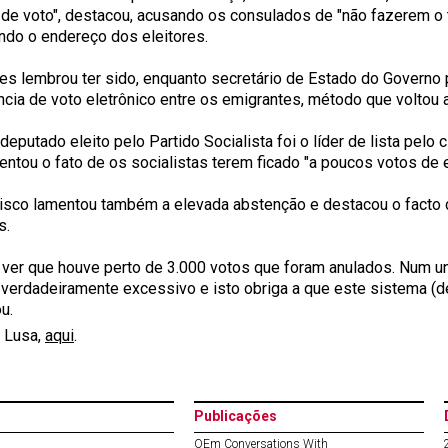
 de voto", destacou, acusando os consulados de "não fazerem o t
ando o endereço dos eleitores.
es lembrou ter sido, enquanto secretário de Estado do Governo 
ncia de voto eletrônico entre os emigrantes, método que voltou 
deputado eleito pelo Partido Socialista foi o líder de lista pelo 
entou o fato de os socialistas terem ficado "a poucos votos de
isco lamentou também a elevada abstenção e destacou o facto 
s.
 ver que houve perto de 3.000 votos que foram anulados. Num u
 verdadeiramente excessivo e isto obriga a que este sistema (d
u.
 Lusa,
aqui
.
Publicações
OEm Conversations With