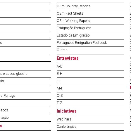
OEm Country Reports
OEm Fact Sheets
OEm Working Papers
Emigração Portuguesa
Estado da Emigração
do
Portuguese Emigration Factbook
Outras
Entrevistas
A‐D
s e dados globais
E‐H
ais
I‐L
M‐P
a Portugal
Q‐S
T‐Z
dados
Iniciativas
mação
Webinars
s
Conferências