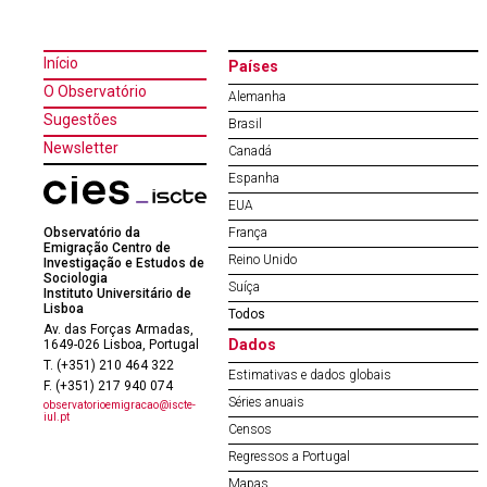
Início
Países
O Observatório
Alemanha
Sugestões
Brasil
Newsletter
Canadá
Espanha
EUA
Observatório da
França
Emigração Centro de
Reino Unido
Investigação e Estudos de
Sociologia
Suíça
Instituto Universitário de
Lisboa
Todos
Av. das Forças Armadas,
Dados
1649-026 Lisboa, Portugal
T. (+351) 210 464 322
Estimativas e dados globais
F. (+351) 217 940 074
Séries anuais
observatorioemigracao@iscte-
iul.pt
Censos
Regressos a Portugal
Mapas