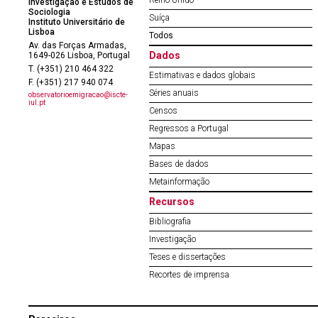
Reino Unido
Investigação e Estudos de
Sociologia
Suíça
Instituto Universitário de
Lisboa
Todos
Av. das Forças Armadas,
Dados
1649-026 Lisboa, Portugal
T. (+351) 210 464 322
Estimativas e dados globais
F. (+351) 217 940 074
Séries anuais
observatorioemigracao@iscte-
iul.pt
Censos
Regressos a Portugal
Mapas
Bases de dados
Metainformação
Recursos
Bibliografia
Investigação
Teses e dissertações
Recortes de imprensa