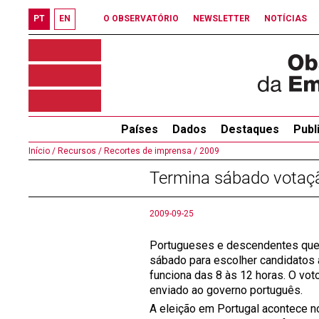
PT
EN
O OBSERVATÓRIO
NEWSLETTER
NOTÍCIAS
Países
Dados
Destaques
Publ
Início /
Recursos /
Recortes de imprensa /
2009
Termina sábado votaçã
2009-09-25
Portugueses e descendentes que p
sábado para escolher candidatos à
funciona das 8 às 12 horas. O vot
enviado ao governo português.
A eleição em Portugal acontece n