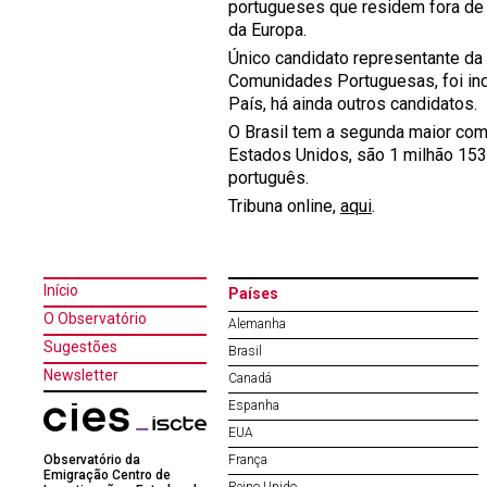
portugueses que residem fora de 
da Europa.
Único candidato representante da 
Comunidades Portuguesas, foi ind
País, há ainda outros candidatos.
O Brasil tem a segunda maior co
Estados Unidos, são 1 milhão 153
português.
Tribuna online,
aqui
.
Início
Países
O Observatório
Alemanha
Sugestões
Brasil
Newsletter
Canadá
Espanha
EUA
Observatório da
França
Emigração Centro de