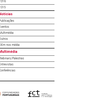
2016
2015
Notícias
Publicações
Eventos
Multimédia
Outros
OEm nos média
Multimédia
Webinars/Palestras
Entrevistas
Conferências