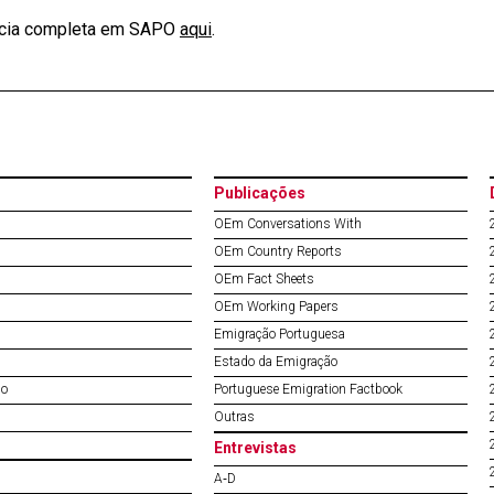
ícia completa em SAPO
aqui
.
Publicações
OEm Conversations With
OEm Country Reports
OEm Fact Sheets
OEm Working Papers
Emigração Portuguesa
Estado da Emigração
do
Portuguese Emigration Factbook
Outras
Entrevistas
A‐D