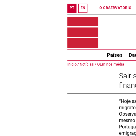
PT
EN
O OBSERVATÓRIO
Países
Da
Início /
Notícias /
OEm nos média
Sair 
finan
“Hoje s
migrató
Observa
mesmo q
Portuga
emigraç