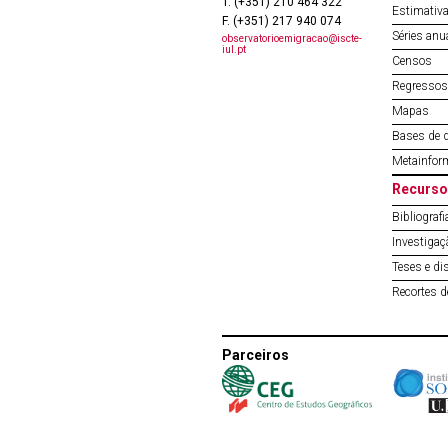
T. (+351) 210 464 322
Estimativa
F. (+351) 217 940 074
Séries anu
observatorioemigracao@iscte-
iul.pt
Censos
Regressos 
Mapas
Bases de 
Metainfor
Recurso
Bibliografi
Investigaç
Teses e di
Recortes 
Parceiros