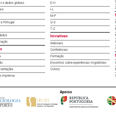
s e dados globais
E‐H
ais
I‐L
M‐P
a Portugal
Q‐S
T‐Z
dados
Iniciativas
mação
Webinars
s
Conferências
a
Formação
ão
Encontros sobre experiências migratórias
ssertações
Outros
de imprensa
Apoios