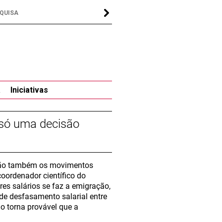
a
Iniciativas
é só uma decisão
 são também os movimentos
coordenador científico do
es salários se faz a emigração,
de desfasamento salarial entre
ão torna provável que a