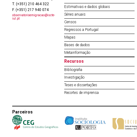
T. (+351) 210 464 322
Estimativas e dados globais
F. (+351) 217 940 074
Séries anuais
observatorioemigracao@iscte-
iul.pt
Censos
Regressos a Portugal
Mapas
Bases de dados
Metainformação
Recursos
Bibliografia
Investigação
Teses e dissertações
Recortes de imprensa
Parceiros