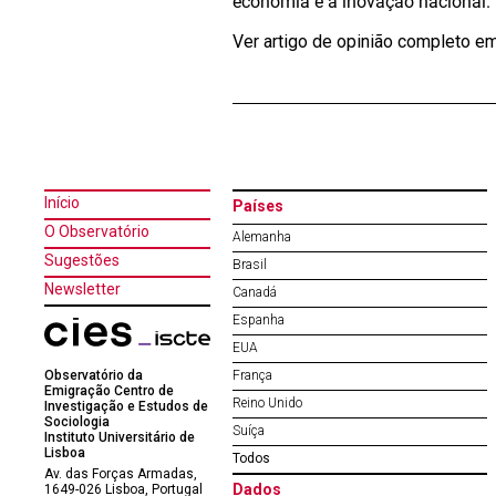
economia e a inovação nacional.
Ver artigo de opinião completo e
Início
Países
O Observatório
Alemanha
Sugestões
Brasil
Newsletter
Canadá
Espanha
EUA
Observatório da
França
Emigração Centro de
Reino Unido
Investigação e Estudos de
Sociologia
Suíça
Instituto Universitário de
Lisboa
Todos
Av. das Forças Armadas,
Dados
1649-026 Lisboa, Portugal