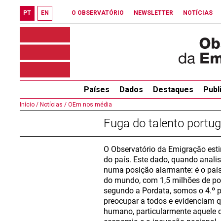
PT
EN
O OBSERVATÓRIO
NEWSLETTER
NOTÍCIAS
Países
Dados
Destaques
Publ
Início /
Notícias /
OEm nos média
Fuga do talento portug
O Observatório da Emigração est
do país. Este dado, quando anali
numa posição alarmante: é o paí
do mundo, com 1,5 milhões de po
segundo a Pordata, somos o 4.º 
preocupar a todos e evidenciam qu
humano, particularmente aquele q