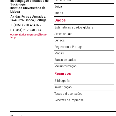
Reino Unido
Investigação e Estudos de
Sociologia
Suíça
Instituto Universitário de
Lisboa
Todos
Av. das Forças Armadas,
Dados
1649-026 Lisboa, Portugal
T. (+351) 210 464 322
Estimativas e dados globais
F. (+351) 217 940 074
Séries anuais
observatorioemigracao@iscte-
iul.pt
Censos
Regressos a Portugal
Mapas
Bases de dados
Metainformação
Recursos
Bibliografia
Investigação
Teses e dissertações
Recortes de imprensa