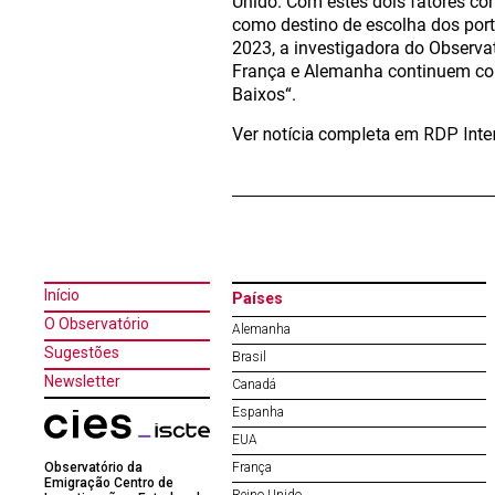
Unido. Com estes dois fatores co
como destino de escolha dos por
2023, a investigadora do Observa
França e Alemanha continuem com
Baixos“.
Ver notícia completa em RDP Inte
Início
Países
O Observatório
Alemanha
Sugestões
Brasil
Newsletter
Canadá
Espanha
EUA
Observatório da
França
Emigração Centro de