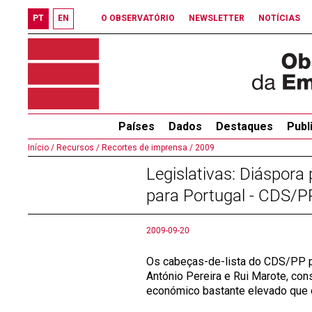
PT
EN
O OBSERVATÓRIO
NEWSLETTER
NOTÍCIAS
Países
Dados
Destaques
Publ
Início /
Recursos /
Recortes de imprensa /
2009
Legislativas: Diáspor
para Portugal - CDS/P
2009-09-20
Os cabeças-de-lista do CDS/PP pe
António Pereira e Rui Marote, co
económico bastante elevado que d