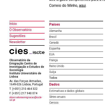
Correio do Minho,
aqui
.
Início
Países
O Observatório
Alemanha
Sugestões
Brasil
Newsletter
Canadá
Espanha
EUA
Observatório da
França
Emigração Centro de
Reino Unido
Investigação e Estudos de
Sociologia
Suíça
Instituto Universitário de
Lisboa
Todos
Av. das Forças Armadas,
Dados
1649-026 Lisboa, Portugal
T. (+351) 210 464 322
Estimativas e dados globais
F. (+351) 217 940 074
Séries anuais
observatorioemigracao@iscte-
iul.pt
Censos