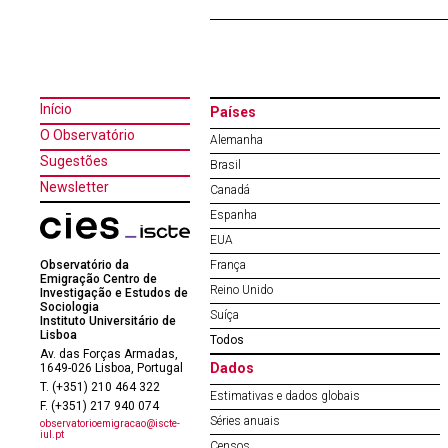
Início
Países
O Observatório
Alemanha
Sugestões
Brasil
Newsletter
Canadá
Espanha
EUA
Observatório da
França
Emigração Centro de
Reino Unido
Investigação e Estudos de
Sociologia
Suíça
Instituto Universitário de
Lisboa
Todos
Av. das Forças Armadas,
Dados
1649-026 Lisboa, Portugal
T. (+351) 210 464 322
Estimativas e dados globais
F. (+351) 217 940 074
Séries anuais
observatorioemigracao@iscte-
iul.pt
Censos