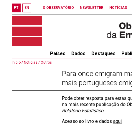
PT
EN
O OBSERVATÓRIO
NEWSLETTER
NOTÍCIAS
Países
Dados
Destaques
Publ
Início /
Notícias /
Outros
Para onde emigram mai
mais portugueses emi
Pode obter resposta para estas q
na mais recente publicação do O
Relatório Estatístico.
Acesso ao livro e dados
aqui
.