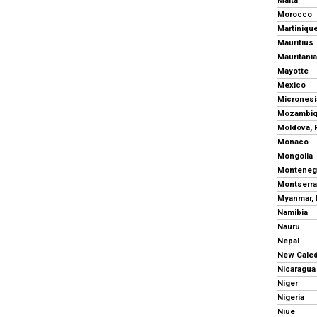
Malta
Morocco
Martiniqu
Mauritius
Mauritania
Mayotte
Mexico
Mozambi
Moldova, 
Monaco
Mongolia
Monteneg
Montserra
Myanmar,
Namibia
Nauru
Nepal
New Cale
Nicaragua
Niger
Nigeria
Niue