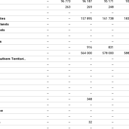
--
96 773
96 187
95 171
93
--
263
269
248
--
--
--
--
ates
--
--
157 895
161 738
183
slands
--
--
--
--
ands
--
--
--
--
--
--
--
--
es
--
--
--
--
--
--
916
831
--
--
564 000
578 000
588
French Southern Territories
--
--
--
--
--
--
--
--
--
--
--
--
--
--
--
--
--
--
--
--
--
--
--
--
--
--
--
--
--
--
348
--
--
--
--
--
pe
--
--
--
--
--
--
--
--
a
--
--
32
--
--
--
--
--