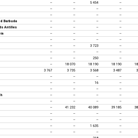
--
--
5 454
--
--
--
--
--
--
--
--
--
nd Barbuda
--
--
--
--
s Antilles
--
--
--
--
ia
--
--
--
--
--
--
--
--
--
--
3 723
--
--
--
--
--
--
--
250
--
--
18 070
18 190
18 190
18
3 767
3 735
3 568
3 487
3
n
--
--
--
--
--
--
16
--
--
--
--
--
sh
--
--
--
--
--
--
--
--
--
41 232
40 089
39 185
38
--
--
--
--
--
--
--
--
--
--
1 635
--
--
--
--
--