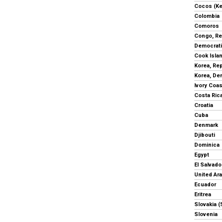
Cocos (Ke
Colombia
Comoros
Congo, Re
Cook Isla
Korea, Re
Ivory Coas
Costa Ric
Croatia
Cuba
Denmark
Djibouti
Dominica
Egypt
El Salvado
United Ar
Ecuador
Eritrea
Slovakia (
Slovenia