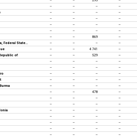
--
--
295
--
--
--
--
--
e
--
--
--
--
--
--
--
--
--
--
--
--
--
--
--
--
--
--
869
--
Micronesia, Federal States of
--
--
--
--
que
--
--
4 741
--
Republic of
--
--
529
--
--
--
--
--
--
--
--
--
ro
--
--
--
--
t
--
--
--
--
 Burma
--
--
--
--
--
--
478
--
--
--
--
--
--
--
--
--
donia
--
--
--
--
--
--
--
--
--
--
--
--
--
--
--
--
--
--
--
--