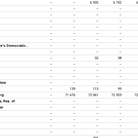
--
--
6 935
6 742
6
--
--
--
--
--
--
--
--
--
--
--
--
--
--
--
--
--
--
--
--
--
--
--
--
Lao, People's Democratic Republic
--
--
--
--
--
--
--
--
--
--
32
38
--
--
--
--
--
--
--
--
--
--
--
--
tein
--
--
--
--
--
139
113
99
rg
--
71 676
72 061
72 359
72
, Rep. of
--
--
--
--
ar
--
--
--
--
--
--
--
--
--
--
--
--
--
--
--
--
--
--
--
--