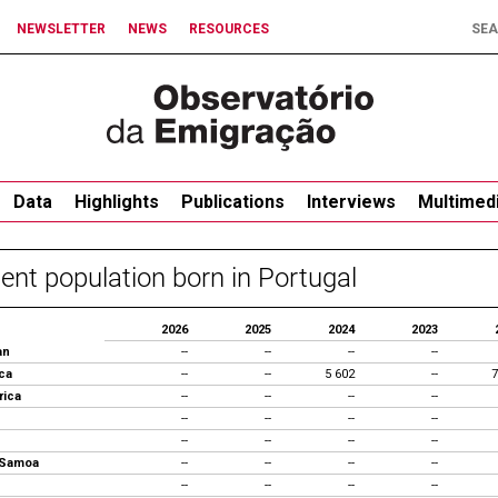
NEWSLETTER
NEWS
RESOURCES
Data
Highlights
Publications
Interviews
Multimed
ent population born in Portugal
2026
2025
2024
2023
an
--
--
--
--
ca
--
--
5 602
--
7
rica
--
--
--
--
--
--
--
--
--
--
--
--
 Samoa
--
--
--
--
--
--
--
--