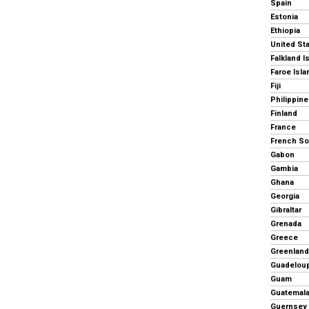
Spain
Estonia
Ethiopia
United St
Falkland I
Faroe Isl
Fiji
Philippin
Finland
France
Gabon
Gambia
Ghana
Georgia
Gibraltar
Grenada
Greece
Greenland
Guadelou
Guam
Guatemal
Guernsey