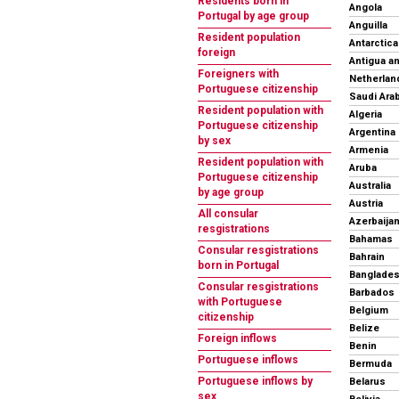
Residents born in
Angola
Portugal by age group
Anguilla
Resident population
Antarctica
foreign
Antigua a
Foreigners with
Netherland
Portuguese citizenship
Saudi Arab
Resident population with
Algeria
Portuguese citizenship
Argentina
by sex
Armenia
Resident population with
Aruba
Portuguese citizenship
Australia
by age group
Austria
All consular
Azerbaija
resgistrations
Bahamas
Consular resgistrations
Bahrain
born in Portugal
Banglade
Consular resgistrations
Barbados
with Portuguese
Belgium
citizenship
Belize
Foreign inflows
Benin
Portuguese inflows
Bermuda
Portuguese inflows by
Belarus
sex