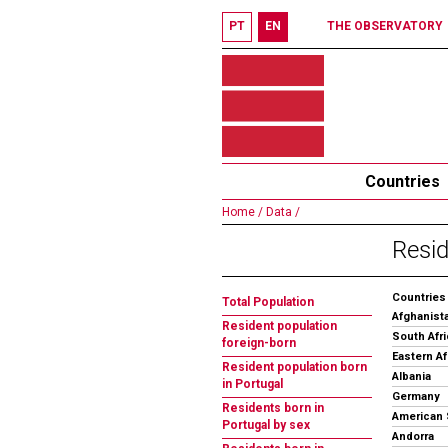
PT
EN
THE OBSERVATORY
Countries
Home /
Data /
Resid
Countries
Total Population
Afghanist
Resident population
South Afri
foreign-born
Eastern Af
Resident population born
Albania
in Portugal
Germany
Residents born in
American
Portugal by sex
Andorra