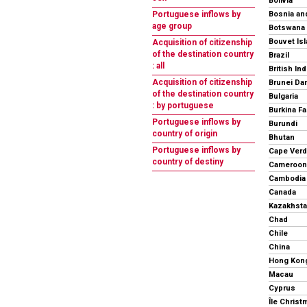
Bolivia
Bosnia an
Portuguese inflows by
age group
Botswana
Bouvet Is
Acquisition of citizenship
of the destination country
Brazil
: all
Acquisition of citizenship
Brunei Da
of the destination country
Bulgaria
: by portuguese
Burkina F
Portuguese inflows by
Burundi
country of origin
Bhutan
Portuguese inflows by
Cape Ver
country of destiny
Cameroon
Cambodia
Canada
Kazakhst
Chad
Chile
China
Hong Kon
Macau
Cyprus
Île Christ