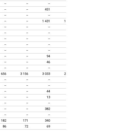
--
--
--
--
--
--
--
--
451
121
403
121
--
--
--
--
--
--
--
--
1 431
1 485
--
1 462
--
--
--
--
--
--
--
--
--
--
--
--
--
--
--
--
--
--
--
--
--
--
--
--
--
--
--
--
--
--
--
--
94
79
--
78
--
--
46
46
--
48
--
--
--
--
--
--
 656
3 156
3 033
2 862
2 682
2 541
--
--
--
--
--
--
--
--
--
--
--
--
--
--
44
44
--
43
--
--
13
13
--
13
--
--
--
--
--
--
--
--
382
360
--
376
--
--
--
--
--
--
182
171
340
314
280
261
86
72
69
62
59
59