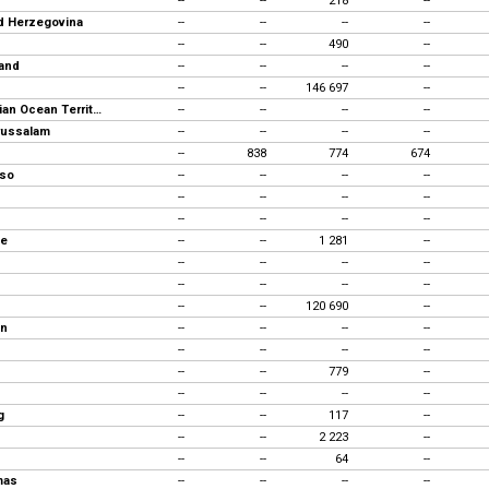
--
--
218
--
d Herzegovina
--
--
--
--
--
--
490
--
land
--
--
--
--
--
--
146 697
--
British Indian Ocean Territory
--
--
--
--
russalam
--
--
--
--
--
838
774
674
aso
--
--
--
--
--
--
--
--
--
--
--
--
de
--
--
1 281
--
--
--
--
--
--
--
--
--
--
--
120 690
--
an
--
--
--
--
--
--
--
--
--
--
779
--
--
--
--
--
g
--
--
117
--
--
--
2 223
--
--
--
64
--
mas
--
--
--
--