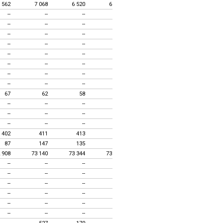
 562
7 068
6 520
6 435
6 577
6 461
--
--
--
--
--
--
--
--
--
--
--
--
--
--
--
--
--
--
--
--
--
--
--
--
--
--
--
--
--
--
--
--
--
--
--
--
--
--
--
--
--
--
--
--
--
--
--
--
67
62
58
43
41
36
--
--
--
--
--
--
--
--
--
--
--
--
--
--
--
--
--
--
402
411
413
420
424
427
87
147
135
123
105
89
 908
73 140
73 344
73 193
72 821
72 477
--
--
--
--
--
--
--
--
--
--
--
--
--
--
--
--
--
--
--
--
--
--
--
--
--
--
--
--
--
--
--
--
--
--
--
--