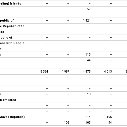
eling) Islands
--
--
--
--
--
--
557
--
--
--
--
--
public of
--
--
1 424
--
Democratic Republic of the Congo
--
--
--
--
nds
--
--
--
--
public of
--
--
--
--
Korea, Democratic People's Rep.
--
--
--
--
t
--
--
--
--
a
--
--
113
--
--
--
44
--
--
--
--
--
5 384
4 987
4 475
4 013
3
--
--
--
--
--
--
--
--
--
--
--
--
r
--
--
13
--
ab Emirates
--
--
--
--
--
--
--
--
--
--
--
--
Slovak Republic)
--
--
214
196
--
103
103
94