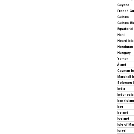
Guyana
French Gu
Guinea
Guinea-Bi
Equatorial
Haiti
Honduras
Hungary
Yemen
Åland
Cayman Is
Marshall I
Solomon I
India
Indonesia
Iran (Isla
Iraq
Ireland
Iceland
Isle of Ma
Israel