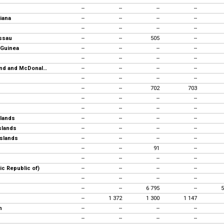
--
--
--
--
iana
--
--
--
--
--
--
--
--
ssau
--
--
505
--
 Guinea
--
--
--
--
--
--
--
--
Heard Island and McDonald Islands
--
--
--
--
--
--
--
--
--
--
702
703
--
--
--
--
--
--
--
--
lands
--
--
--
--
slands
--
--
--
--
slands
--
--
--
--
--
--
91
--
--
--
--
--
mic Republic of)
--
--
--
--
--
--
--
--
--
--
6 795
--
5
--
1 372
1 300
1 147
n
--
--
--
--
--
--
--
--